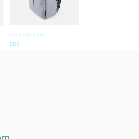
Vista rápida
Soy un producto
Precio
$120
com