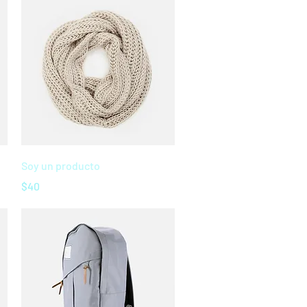
Vista rápida
Soy un producto
Precio
$40